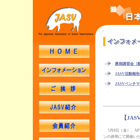
豚病講習会（
JASV活動報
JASVベンチ
JASV年次大会
第14回JAS
第19回 麻布
【JA
第13回JAS
5月8日（金）、AP
豚病講習会（
ンの併用にて開催い