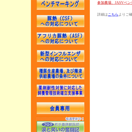
参加農場、JASVベ
JASV活動報
JASVベンチ
詳細は
こちら
よりご
第18回 麻布
第105回日本
本養豚開業獣
豚病講習会（
JASV活動報
JASVベンチ
JASV年次大会
第11回JAS
第17回 麻布
第12回JAS
第103回日本
本養豚開業獣
豚病講習会（