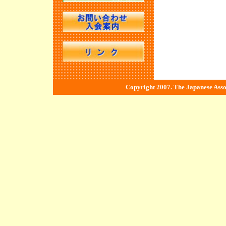
JASV活動報
JASVベンチ
JASV年次大会
第16回 豚病
第10回JAS
Copyright 2007. The Japanese Associ
第16回麻布大
第11回JAS
第101回日本
本養豚開業獣
第15回 豚病
第９回JASV
第10回JAS
第99回日本豚
獣医師協会第1
JASV活動報