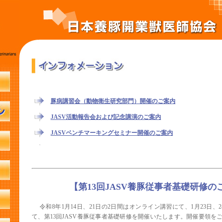
豚病講習会（動物衛生研究部門）開催のご案内
JASV活動報告会および記念講演のご案内
JASVベンチマーキングセミナー開催のご案内
JASV年次大会2026開催のご案内
第14回JASV口蹄疫終息記念セミナーのご案内
第19回 麻布大学PCC症例検討会のご案内
【第13回JASV養豚従事者基礎研修の
第13回JASV養豚従事者基礎研修のご案内
令和8年1月14日、21日の2日間はオンライン講習にて、1月23日、
豚病講習会（動物衛生研究部門）開催のご案内
て、第13回JASV養豚従事者基礎研修を開催いたします。開催要領を