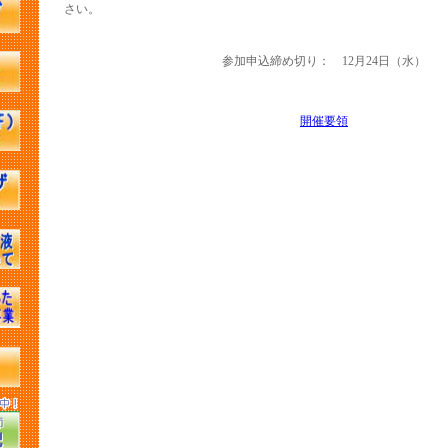
さい。
JASV活動報告会および記念講演のご案内
JASVベンチマーキングセミナー開催のご案内
参加申込締め切り： 12月24日（水）
第18回 麻布大学PCC症例検討会レポート
第105回日本豚病研究会研究集会・2024年度日本豚病臨床研究会
開催要領
本養豚開業獣医師協会 第14回合同集会のご案内
豚病講習会（動物衛生研究部門）開催のご案内
JASV活動報告会および記念講演のご案内
JASVベンチマーキングセミナー開催のご案内
JASV年次大会2024開催のご案内
第11回JASV養豚従事者基礎研修のご案内
第17回 麻布大学PCC症例検討会のご案内
第12回JASV口蹄疫終息記念セミナーのご案内
第103回日本豚病研究会研究集会・2023年度日本豚病臨床研究会
本養豚開業獣医師協会 第13回合同集会のご案内
豚病講習会（動物衛生研究部門）開催のご案内