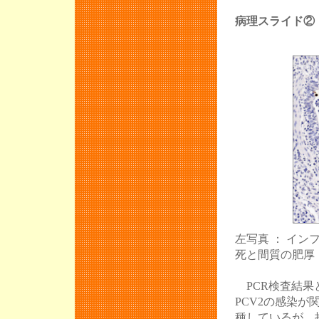
病理スライ
左写真 ： イ
死と間質の肥厚
PCR検査結果
PCV2の感染
種しているが、