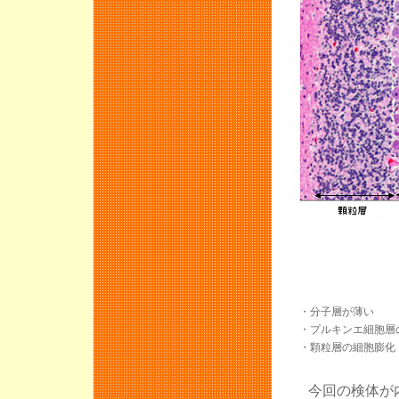
・分子層が薄い
・プルキンエ細胞層
・顆粒層の細胞膨化
今回の検体が内