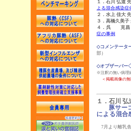
１．石川 弘道 
よる混合感染症
２．水上 佳大 
３．高橋久美子
４．呉 克昌
症の事例
◇コメンテータ
部）
◇オブザーバー
※注釈の無い病理
＜掲載画像の無
１．石川 弘
豚サー
による混合
7月より離乳舎