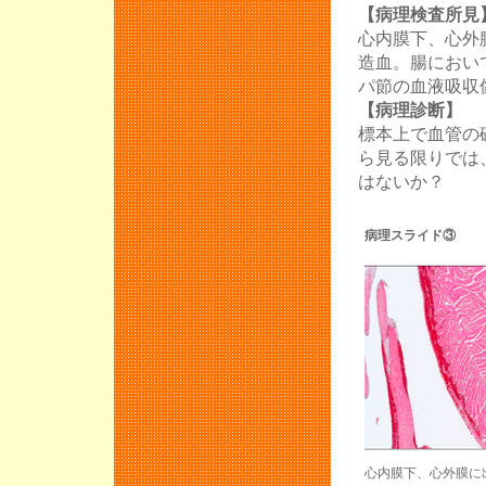
【病理検査所見
心内膜下、心外
造血。腸におい
パ節の血液吸収
【病理診断】
標本上で血管の
ら見る限りでは
はないか？
病理スライド③
心内膜下、心外膜に