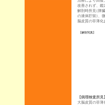
治療により回復
改善されず、鑑
解剖時所見{脾
の液体貯留}、
脳皮質の菲薄化
【解剖写真】
【病理検査所見
大脳皮質の菲薄