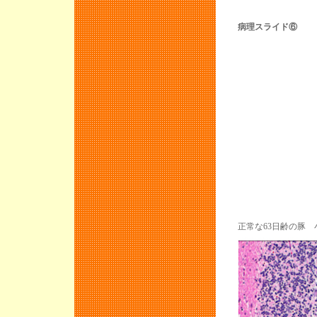
病理スライド⑥
正常な63日齢の豚 