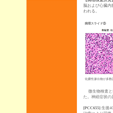
脳および心臓内
われる。
病理スライド⑤
化膿性滲出物が多数
微生物検査と病
た。神経症状の
[PCC655]
生後4