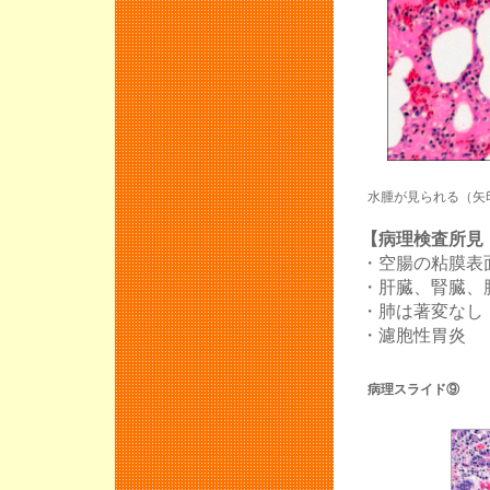
水腫が見られる（矢
【病理検査所見：
・空腸の粘膜表
・肝臓、腎臓、
・肺は著変なし
・濾胞性胃炎
病理スライド⑨