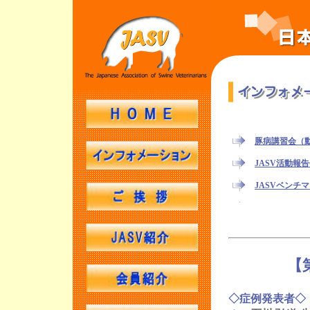
【
◇症例発表者◇