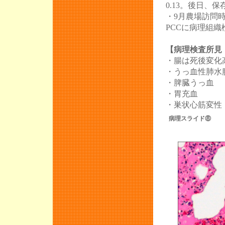
0.13。後日、
・9月農場訪問
PCCに病理組
【病理検査所見：
・腸は死後変化
・うっ血性肺水腫
・脾臓うっ血
・胃充血
・巣状心筋変性 
病理スライド⑧