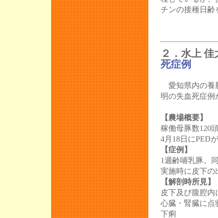
チンの接種日齢
２．水上 佳
死症例
愛知県内の養
明の失血死症例
【農場概要】
稼働母豚数120
4月18日にPE
【症例】
1週齢哺乳豚。
実施時に皮下の
【解剖時所見】
皮下及び腹腔内
心臓・腎臓に点
下痢