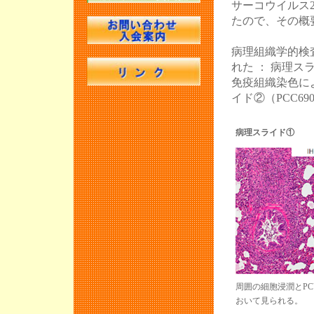
サーコウイルス
たので、その概
病理組織学的検
れた ： 病理スラ
免疫組織染色に
イド②（PCC69
病理スライド①
周囲の細胞浸潤とPC
おいて見られる。