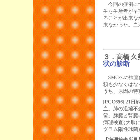
今回の症例につ
生を生産者が早
ることが出来な
来なかった。血
３．高橋 久
状の診断
SMCへの検査
頼も少なくはな
うち、原因の特
[PCC656]
21日
血。肺の退縮不
留。脾臓と腎臓
病理検査{大脳
グラム陽性球菌
【病理検査所見