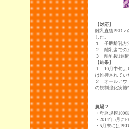
【対応】
離乳直後PED
した。
１．子豚離乳方
２．離乳舎での
３．離乳後1週
【結果】
１．10月中旬
は維持されてい
２．オールアウ
の規制強化実施
農場２
・母豚規模1000
・2014年5月
・5月末にはP