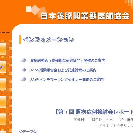
【第７回 豚病症例検討会レポー
開催日 2013年12月20日 於：
㈲サミットベテリナ
◇テーマ◇