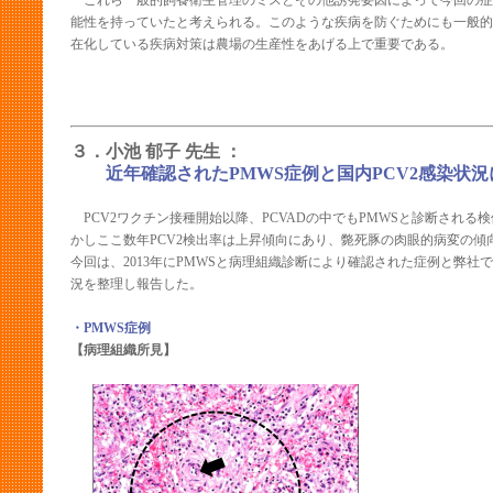
これら一般的飼養衛生管理のミスとその他誘発要因によって今回の症
能性を持っていたと考えられる。このような疾病を防ぐためにも一般的
在化している疾病対策は農場の生産性をあげる上で重要である。
３．小池 郁子 先生 ：
近年確認されたPMWS症例と国内PCV2感染状
PCV2ワクチン接種開始以降、PCVADの中でもPMWSと診断される
かしここ数年PCV2検出率は上昇傾向にあり、斃死豚の肉眼的病変の傾
今回は、2013年にPMWSと病理組織診断により確認された症例と弊社で
況を整理し報告した。
・PMWS症例
【病理組織所見】