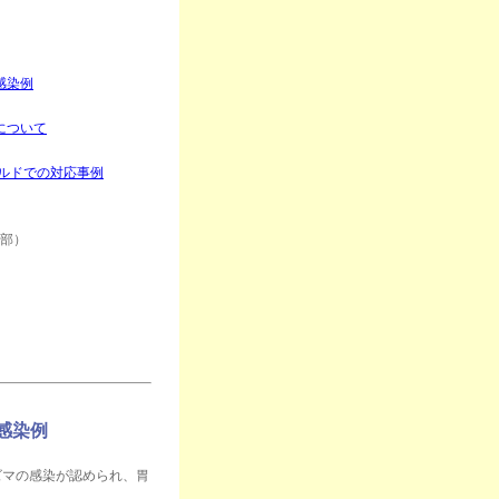
感染例
について
ールドでの対応事例
学部）
感染例
ズマの感染が認められ、胃