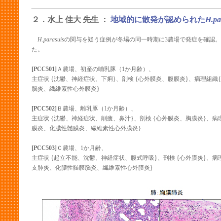
２．水上 佳大 先生 ：
地域的に散発が認められた
H.pa
H.parasuis
の関与を疑う症例が冬場の同一時期に3農場で発症を確認
た。
[PCC501]
Ａ農場、初産の哺乳豚（1か月齢）、
主症状 {沈鬱、神経症状、下痢}、剖検 {心外膜炎、腹膜炎}、病理組
脳炎、繊維素性心外膜炎}
[PCC502]
Ｂ農場、離乳豚（1か月齢）、
主症状 {沈鬱、神経症状、削痩、鼻汁}、剖検 {心外膜炎、胸膜炎}、
膜炎、化膿性髄膜炎、繊維素性心外膜炎}
[PCC503]
Ｃ農場、1か月齢、
主症状 {起立不能、沈鬱、神経症状、腹式呼吸}、剖検 {心外膜炎}、
支肺炎、化膿性髄膜脳炎、繊維素性心外膜炎}