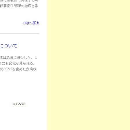
例は潜在的に発症する可
飼養衛生管理の徹底と常
↑topへ戻る
況について
検体は急激に減少した。し
向にも変化が見られる。
のPCV2を含めた疾病状