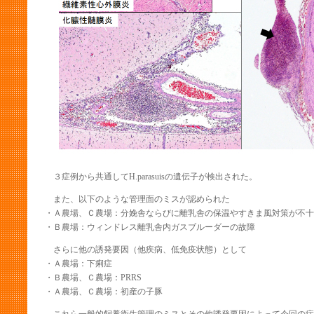
３症例から共通してH.parasuisの遺伝子が検出された。
また、以下のような管理面のミスが認められた
・Ａ農場、Ｃ農場：分娩舎ならびに離乳舎の保温やすきま風対策が不十
・Ｂ農場：ウィンドレス離乳舎内ガスブルーダーの故障
さらに他の誘発要因（他疾病、低免疫状態）として
・Ａ農場：下痢症
・Ｂ農場、Ｃ農場：PRRS
・Ａ農場、Ｃ農場：初産の子豚