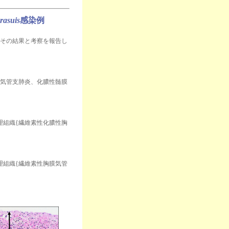
rasuis
感染例
。その結果と考察を報告し
織{気管支肺炎、化膿性髄膜
病理組織{繊維素性化膿性胸
病理組織{繊維素性胸膜気管