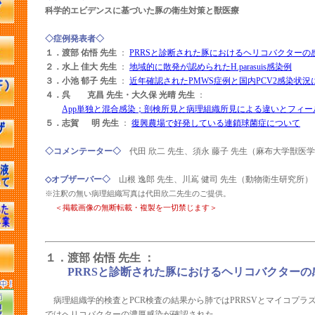
科学的エビデンスに基づいた豚の衛生対策と獣医療
◇症例発表者◇
１．渡部 佑悟 先生
：
PRRSと診断された豚におけるヘリコバクターの
２．水上 佳大 先生
：
地域的に散発が認められたH.parasuis感染例
３．小池 郁子 先生
：
近年確認されたPMWS症例と国内PCV2感染状況
４．呉 克昌 先生・大久保 光晴 先生
：
App単独と混合感染；剖検所見と病理組織所見による違いとフィ
５．志賀 明 先生
：
復興農場で好発している連鎖球菌症について
◇コメンテーター◇
代田 欣二 先生、須永 藤子 先生（麻布大学獣医
◇オブザーバー◇
山根 逸郎 先生、川嶌 健司 先生（動物衛生研究所）
※注釈の無い病理組織写真は代田欣二先生のご提供。
＜掲載画像の無断転載・複製を一切禁じます＞
１．渡部 佑悟 先生 ：
PRRSと診断された豚におけるヘリコバクターの
病理組織学的検査とPCR検査の結果から肺ではPRRSVとマイコプラ
ではヘリコバクターの濃厚感染が確認された。