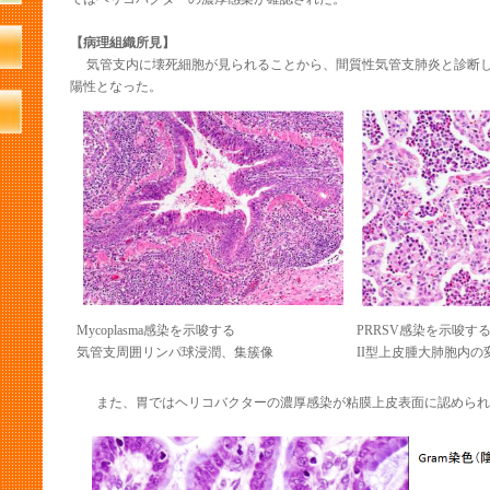
【病理組織所見】
気管支内に壊死細胞が見られることから、間質性気管支肺炎と診断した
陽性となった。
Mycoplasma感染を示唆する
PRRSV感染を示唆す
気管支周囲リンパ球浸潤、集簇像
II型上皮腫大肺胞内の
また、胃ではヘリコバクターの濃厚感染が粘膜上皮表面に認められ