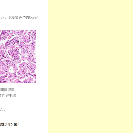
。免疫染色でPRRSが
る間質肥厚、
変性好中球
た。