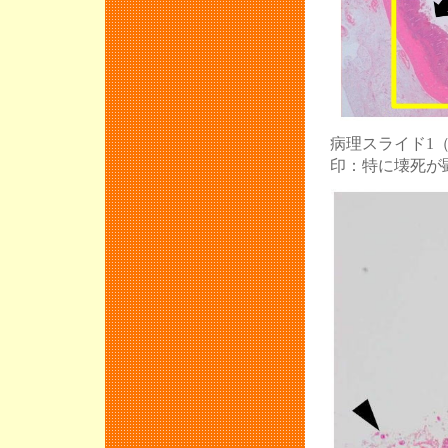
宮崎養豚初任
「PED」を
10月10日（
第7回 豚病症
衛生セミナー
病理スライド1
印：特に壊死が
「European Sy
へのリンクを
第４回豚病３団
第７回 国際
第７回 国際新
で行いました
衛生セミナー
豚病３団体の合
平成24年度J
衛生セミナー