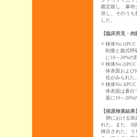
鑑定殺し、麻布
供し、そのうち
した。
【臨床所見・肉
検体No.1(PCC1
①
削痩と腹式呼
に10～20%
検体No.2(PCC1
②
体表面および
化がみられた
検体No.3(PCC1
③
体表面は蒼白
葉に10～20
【病原検索結果
肺における病原
れた。また、3頭中
検出された。う