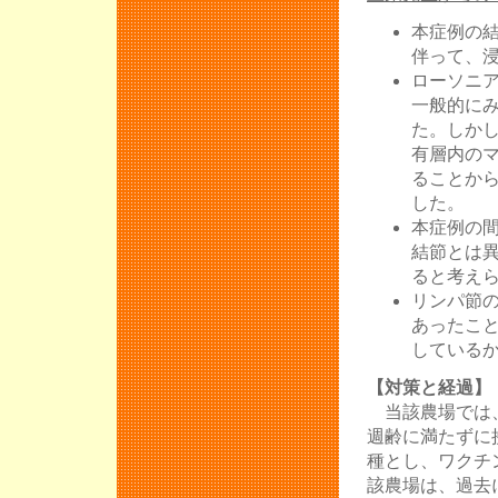
本症例の
伴って、
ローソニ
一般的に
た。しか
有層内の
ることか
した。
本症例の
結節とは
ると考え
リンパ節のin
あったこと
している
【対策と経過】
当該農場では、
週齢に満たずに
種とし、ワクチ
該農場は、過去