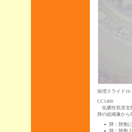
病理スライド1
CC1400
化膿性気管支間
肺の組織像から
肺：肺胞
肺：肺胞