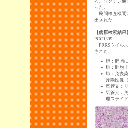
ろ、ワクチン類
った。
民間検査機関にお
出された。
【病原検索結果
PCC1399
PRRSウイル
された。
肺：肺胞に
肺：肺胞上
肺：免疫染
原陽性像（
気管支：リ
気管支：
理スライド