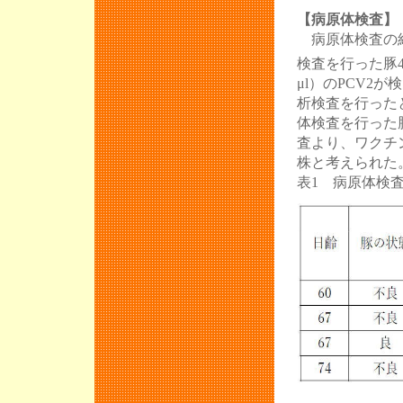
【病原体検査】
第14回 豚病
病原体検査の結
第14回麻布大
検査を行った豚4
μl）のPCV2
第９回口蹄疫
析検査を行った
JASV活動報
体検査を行った
活動報告会延
査より、ワクチ
株と考えられた
第11回合同集
表1 病原体検
飼養衛生管理
JASV年次大会
第13回 豚病
JASV年次大会
第８回口蹄疫
Standing Gr
加報告
豚病講習会（