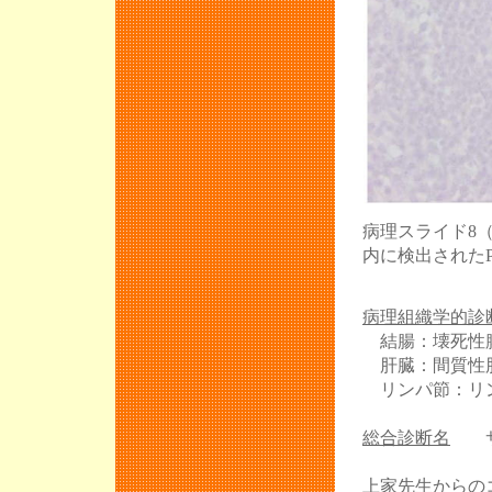
病理スライド8（リン
内に検出されたP
病理組織学的診
結腸：壊死性腸
肝臓：間質性
リンパ節：リン
総合診断名
サ
上家先生からの