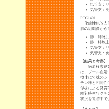
気管支：
気管支：
PCC1401
化膿性気管支間
肺の組織像から
肺：肺胞
肺：肺胞
気管支：
気管支：
【結果と考察】
病原検索結果
は、プール血清で
検体にて株のシ
チン株と相同性9
似株による発育
離乳時生ワクチ
状況を追跡中で