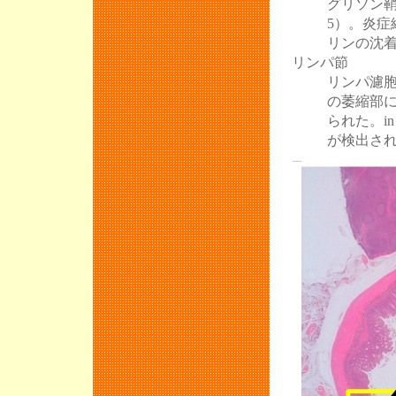
グリソン
第１回薬剤耐性
5）。炎
JASV第15
リンの沈
第10回 豚病
リンパ節
リンパ濾
JASV年次大
の萎縮部
第7回宮崎県
られた。in 
が検出され
第10回PCC
第89 回日本
業獣医師協会第
第5回口蹄疫
豚病講習会開
第9回 豚病症
衛生セミナー
第４回 JAS
第8回 豚病症
衛生セミナー