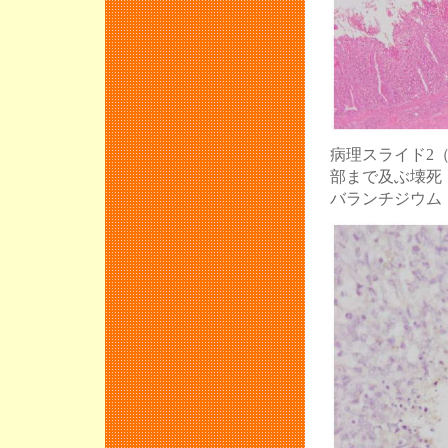
豚病３団体の合
JASV衛生セ
JASV第８期
JASV事務所
代表理事が変
病理スライド2
第３回 豚病症
部まで及ぶ壊死
バランチジウム
JASV衛生セ
JASVは一般
3月4日（木）
新型インフル
PCV2とPR
― JASV衛
JASV九州衛
― 都城で11
動衛研で最新の