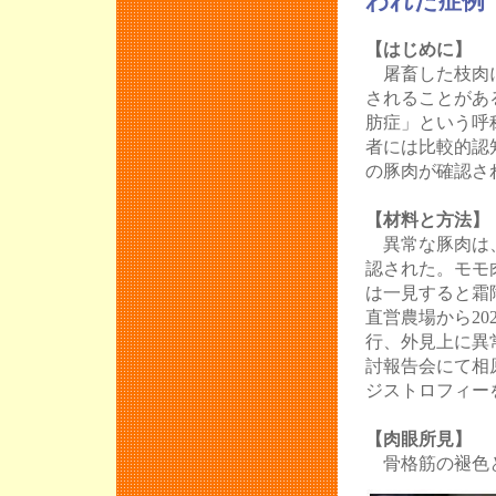
われた症例
【はじめに】
屠畜した枝肉に
されることがあ
肪症」という呼
者には比較的認
の豚肉が確認さ
【材料と方法】
異常な豚肉は、
認された。モモ
は一見すると霜
直営農場から20
行、外見上に異常
討報告会にて相
ジストロフィー
【肉眼所見】
骨格筋の褪色と