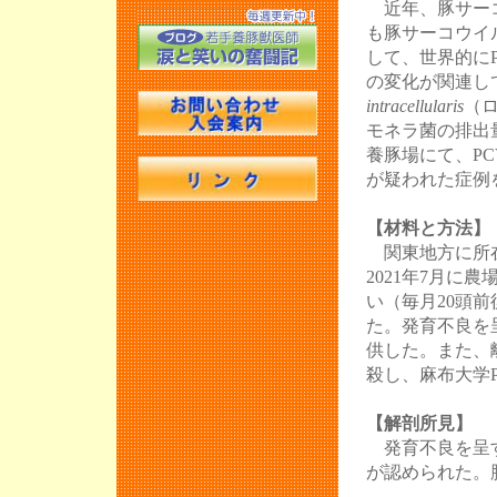
近年、豚サーコ
JASV活動報
も豚サーコウイ
して、世界的にP
JASVベンチ
の変化が関連し
JASV年次大会
intracellularis
（
モネラ菌の排出
第16回 豚病
養豚場にて、P
第10回JAS
が疑われた症例
第16回麻布大
【材料と方法】
第11回JAS
関東地方に所在
第101回日本
2021年7月
本養豚開業獣
い（毎月20頭
た。発育不良を
第15回 豚病
供した。また、
第９回JASV
殺し、麻布大学
第10回JAS
【解剖所見】
第99回日本豚
発育不良を呈す
獣医師協会第1
が認められた。
JASV活動報