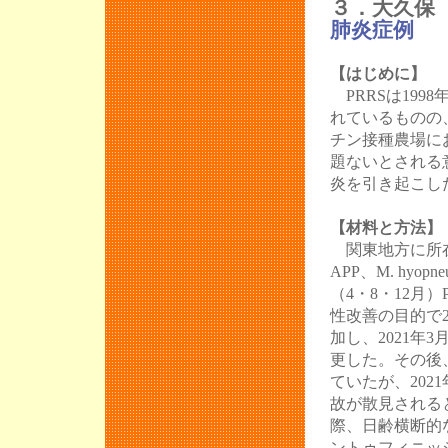
３．大久保 
肺炎症例
【はじめに】
PRRSは19
れているものの
チン接種農場に
題ないとされる
炎を引き起こし
【材料と方法】
関東地方に所在
APP、M. hy
（4・8・12月
性改善の目的で2
加し、2021年
更した。その後
ていたが、20
故が散見される
際、日齢横断的
ントゥフィニッ