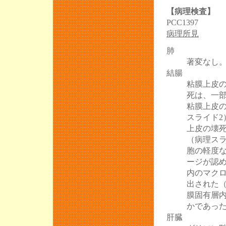
第17回活動報
【病理検査】
PCC1397
プレスリリー
病理所見
第12回 豚病
肺
JASV年次大会
著変なし
結腸
JASV第7回
粘膜上皮
第８回養豚従
死は、一
第12回PCC
粘膜上皮
スライド2
第７回口蹄疫
上皮の壊死
JASVベンチ
（病理ス
胞の軽度
薬剤耐性対策
ージが認
JASV年次大会
内のマク
出された
第６回JASV
膜固有層
第91回日本豚
かであっ
業獣医師協会
肝臓