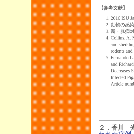
【参考文献】
2016 ISU J
動物の感
新・豚病対
Collins, A. 
and sheddin
rodents and
Fernando L.
and Richard
Decreases S
Infected Pig
Article num
２．香川 光