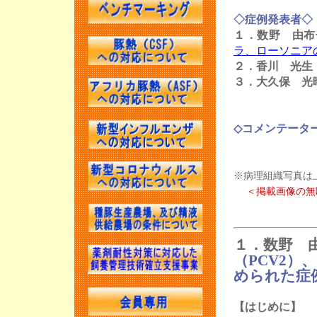
JASV活動報
◇症例発表者◇
JASVベンチ
１．数野 由布
ラ、ローソニア
第18回 麻布
２．香川 光生
第105回日本
３．大久保 光
本養豚開業獣
豚病講習会（
◇コメンテータ
JASV活動報
JASVベンチ
※病理組織写真は
JASV年次大会
＜掲載画像の無
第11回JAS
第17回 麻布
１．数野 由
第12回JAS
（PCV2
第103回日本
められた症
本養豚開業獣
【はじめに】
豚病講習会（