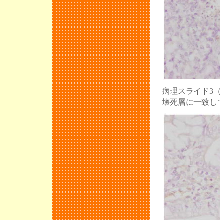
麻布大学で第
平成20年度J
HACCPと最
APVS開催で
麻布大学で第
肥育期の損耗
病理スライド3
壊死層に一致し
通常総会およ