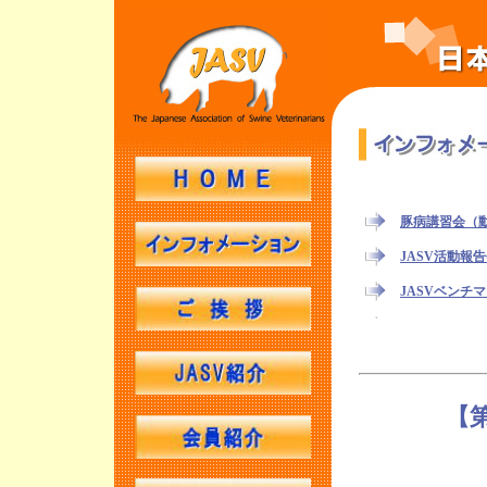
豚病講習会（
JASV活動報
JASVベンチ
JASV年次大会
第14回JAS
第19回 麻布
【
第13回JAS
豚病講習会（